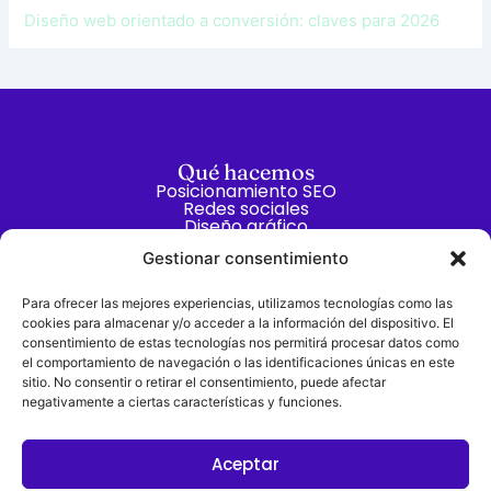
Diseño web orientado a conversión: claves para 2026
Qué hacemos
Posicionamiento SEO
Redes sociales
Diseño gráfico
Branding
Gestionar consentimiento
¡Escríbenos!
Para ofrecer las mejores experiencias, utilizamos tecnologías como las
+34 667 867 442
cookies para almacenar y/o acceder a la información del dispositivo. El
consentimiento de estas tecnologías nos permitirá procesar datos como
hey@baronbamboo.com
el comportamiento de navegación o las identificaciones únicas en este
sitio. No consentir o retirar el consentimiento, puede afectar
Síguenos:
negativamente a ciertas características y funciones.
L
I
i
n
n
s
k
t
Agencia de Marketing Digital en Zaragoza
Aceptar
e
a
Agencia de Marketing Digital en Lleida
d
g